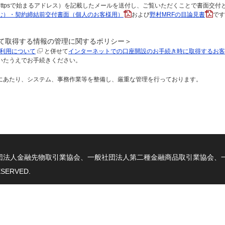
ttpsで始まるアドレス）を記載したメールを送付し、ご覧いただくことで書面交付
む）・契約締結前交付書面（個人のお客様用）
および
野村MRFの目論見書
です
て取得する情報の管理に関するポリシー＞
利用について
と併せて
インターネットでの口座開設のお手続き時に取得するお客
いたうえでお手続きください。
にあたり、システム、事務作業等を整備し、厳重な管理を行っております。
団法人金融先物取引業協会、一般社団法人第二種金融商品取引業協会、一
ESERVED.