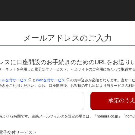
メールアドレスのご入力
レスに口座開設のお手続きのためのURLをお送り
ターネットを利用した電子交付サービス＞、＜当サイトのご利用にあたって取得す
ール交付サービス
と
Web交付サービス
のお申込みが必須となります。当サー
続きをご利用ください。なお、口座開設後、お客様の申し出により当サービスの利
承諾のう
り72時間です。迷惑メールフィルタを設定の場合は、「nomura.co.jp」「nomu
電子交付サービス＞