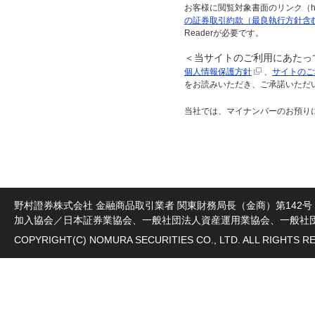
お客様に閲覧対象書面のリンク（h
の証券取引約款（最良執行方針含
Readerが必要です。
＜当サイトのご利用にあたっ
個人情報保護方針
、
サイトのご
をお読みいただき、ご承諾いただ
当社では、マイナンバーのお預り
野村證券株式会社 金融商品取引業者 関東財務局長（金商）第142号
加入協会／日本証券業協会、一般社団法人資産運用業協会、一般社
COPYRIGHT(C) NOMURA SECURITIES CO., LTD. ALL RIGHTS R