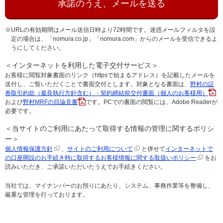
承諾のうえ、メールを送る
※URLの有効期間はメール送信日時より72時間です。迷惑メールフィルタを設
定の場合は、「nomura.co.jp」「nomura.com」からのメールを受信できるよ
うにしてください。
＜インターネットを利用した電子交付サービス＞
お客様に閲覧対象書面のリンク（httpsで始まるアドレス）を記載したメールを
送付し、ご覧いただくことで書面交付とします。対象となる書面は、
野村の証
券取引約款（最良執行方針含む）・契約締結前交付書面（個人のお客様用）
および
野村MRFの目論見書
です。PCでの書面の閲覧には、Adobe Readerが
必要です。
＜当サイトのご利用にあたって取得する情報の管理に関するポリシ
ー＞
個人情報保護方針
、
サイトのご利用について
と併せて
インターネットで
の口座開設のお手続き時に取得するお客様情報に関する取扱いポリシー
をお
読みいただき、ご承諾いただいたうえでお手続きください。
当社では、マイナンバーのお預りにあたり、システム、事務作業等を整備し、
厳重な管理を行っております。