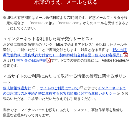
承諾のうえ、メールを送る
※URLの有効期間はメール送信日時より72時間です。迷惑メールフィルタを設
定の場合は、「nomura.co.jp」「nomura.com」からのメールを受信できるよ
うにしてください。
＜インターネットを利用した電子交付サービス＞
お客様に閲覧対象書面のリンク（httpsで始まるアドレス）を記載したメールを
送付し、ご覧いただくことで書面交付とします。対象となる書面は、
野村の証
券取引約款（最良執行方針含む）・契約締結前交付書面（個人のお客様用）
および
野村MRFの目論見書
です。PCでの書面の閲覧には、Adobe Readerが
必要です。
＜当サイトのご利用にあたって取得する情報の管理に関するポリシ
ー＞
個人情報保護方針
、
サイトのご利用について
と併せて
インターネットで
の口座開設のお手続き時に取得するお客様情報に関する取扱いポリシー
をお
読みいただき、ご承諾いただいたうえでお手続きください。
当社では、マイナンバーのお預りにあたり、システム、事務作業等を整備し、
厳重な管理を行っております。