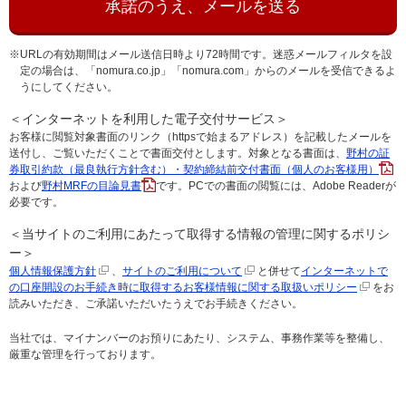
承諾のうえ、メールを送る
※URLの有効期間はメール送信日時より72時間です。迷惑メールフィルタを設
定の場合は、「nomura.co.jp」「nomura.com」からのメールを受信できるよ
うにしてください。
＜インターネットを利用した電子交付サービス＞
お客様に閲覧対象書面のリンク（httpsで始まるアドレス）を記載したメールを
送付し、ご覧いただくことで書面交付とします。対象となる書面は、
野村の証
券取引約款（最良執行方針含む）・契約締結前交付書面（個人のお客様用）
および
野村MRFの目論見書
です。PCでの書面の閲覧には、Adobe Readerが
必要です。
＜当サイトのご利用にあたって取得する情報の管理に関するポリシ
ー＞
個人情報保護方針
、
サイトのご利用について
と併せて
インターネットで
の口座開設のお手続き時に取得するお客様情報に関する取扱いポリシー
をお
読みいただき、ご承諾いただいたうえでお手続きください。
当社では、マイナンバーのお預りにあたり、システム、事務作業等を整備し、
厳重な管理を行っております。